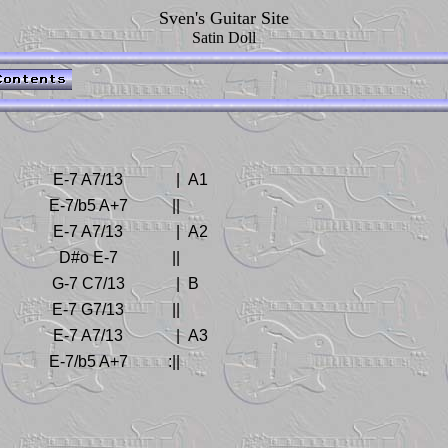
Sven's Guitar Site
Satin Doll
|
E-7 A7/13
|
A1
|
E-7/b5 A+7
||
|
E-7 A7/13
|
A2
|
D#o E-7
||
|
G-7 C7/13
|
B
|
E-7 G7/13
||
|
E-7 A7/13
|
A3
|
E-7/b5 A+7
:||