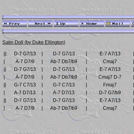
Satin Doll (by Duke Ellington)
||:
D-7 G7/13
|
D-7 G7/13
|
E-7 A7/13
|
A-7 D7/9
|
Ab-7 Db7/b9
|
Cmaj7
||
D-7 G7/13
|
D-7 G7/13
|
E-7 A7/13
|
A-7 D7/9
|
Ab-7 Db7/b9
|
Cmaj7 D-7
||
G-7 C7/13
|
G-7 C7/13
|
Fmaj7
|
A-7 D7/13
|
A-7 D7/13
|
D-7 G7/b9
||
D-7 G7/13
|
D-7 G7/13
|
E-7 A7/13
|
A-7 D7/9
|
Ab-7 Db7/b9
|
Cmaj7