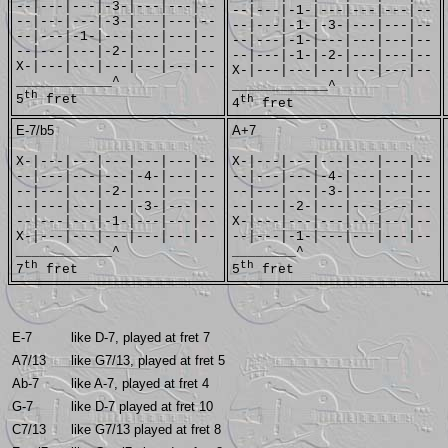
--|---|---|-3-|---|---|--
--|---|-1-|---|---|---|--
--|---|---|-3-|---|---|--
--|---|-1-|-3-|---|---|--
--|---|-1-|---|---|---|--
--|---|-1-|---|---|---|--
--|---|---|-2-|---|---|--
--|---|-1-|-2-|---|---|--
X-|---|---|---|---|---|--
X-|---|---|---|---|---|--
____________^
____________^
th
5
fret
th
4
fret
E-7/b5
A+7
X-|---|---|---|---|---|--
X-|---|---|---|---|---|--
--|---|---|---|-4-|---|--
--|---|---|-4-|---|---|--
--|---|---|-2-|---|---|--
--|---|---|-3-|---|---|--
--|---|---|---|-3-|---|--
--|---|-2-|---|---|---|--
--|---|---|-1-|---|---|--
X-|---|---|---|---|---|--
X-|---|---|---|---|---|--
--|---|-1-|---|---|---|--
____________^
________^
th
th
7
fret
5
fret
E-7
like D-7, played at fret 7
A7/13
like G7/13, played at fret 5
Ab-7
like A-7, played at fret 4
G-7
like D-7 played at fret 10
C7/13
like G7/13 played at fret 8