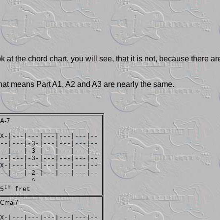
k at the chord chart, you will see, that it is not, because there 
 that means Part A1, A2 and A3 are nearly the same.
A-7
X-|---|---|---|---|---|--
--|---|-3-|---|---|---|--
--|---|-3-|---|---|---|--
--|---|-3-|---|---|---|--
X-|---|---|---|---|---|--
--|---|-2-|---|---|---|--
________^
th
5
fret
Cmaj7
X-|---|---|---|---|---|--