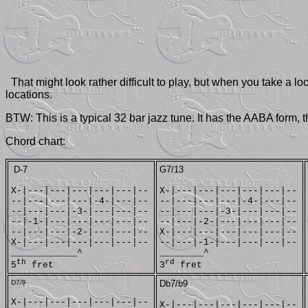
That might look rather difficult to play, but when you take a loo
locations.
BTW: This is a typical 32 bar jazz tune. It has the AABA form,
Chord chart:
D-7
G7/13
X-|---|---|---|---|---|--
X-|---|---|---|---|---|--
--|---|---|---|-4-|---|--
--|---|---|---|-4-|---|--
--|---|---|-3-|---|---|--
--|---|---|-3-|---|---|--
--|-1-|---|---|---|---|--
--|---|-2-|---|---|---|--
--|---|---|-2-|---|---|--
X-|---|---|---|---|---|--
X-|---|---|---|---|---|--
--|---|-1-|---|---|---|--
____________^
________^
th
rd
5
fret
3
fret
D7/9
Db7/b9
X-|---|---|---|---|---|--
X-|---|---|---|---|---|--