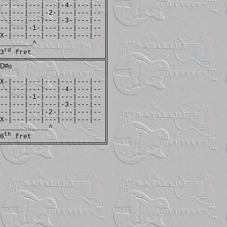
--|---|---|---|-4-|---|--
--|---|---|-2-|---|---|--
--|---|---|---|-3-|---|--
--|---|-1-|---|---|---|--
X-|---|---|---|---|---|--
________^
rd
3
fret
D#o
X-|---|---|---|---|---|--
--|---|---|---|-4-|---|--
--|---|-1-|---|---|---|--
--|---|---|---|-3-|---|--
--|---|---|-2-|---|---|--
X-|---|---|---|---|---|--
____________^
th
6
fret