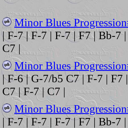
Minor Blues Progressio
| F-7 | F-7 | F-7 | F7 | Bb-7 
C7 |
Minor Blues Progressio
| F-6 | G-7/b5 C7 | F-7 | F7 
C7 | F-7 | C7 |
Minor Blues Progressio
| F-7 | F-7 | F-7 | F7 | Bb-