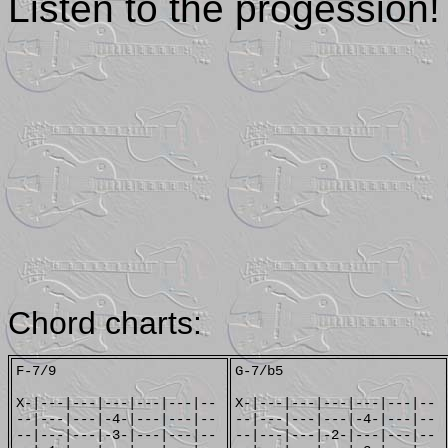
Listen to the progession!
Chord charts:
F-7/9
G-7/b5
X-|---|---|---|---|---|--
X-|---|---|---|---|---|--
--|---|---|-4-|---|---|--
--|---|---|---|-4-|---|--
--|---|---|-3-|---|---|--
--|---|---|-2-|---|---|--