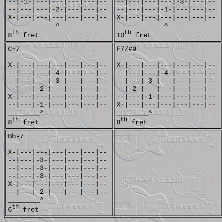
--|-1-|---|---|---|---|--
--|---|---|---|-3-|---|--
--|---|---|-2-|---|---|--
--|---|---|-1-|---|---|--
X-|---|---|---|---|---|--
X-|---|---|---|---|---|--
____________^
____________^
th
th
8
fret
10
fret
C+7
F7/#9
X-|---|---|---|---|---|--
X-|---|---|---|---|---|--
--|---|---|-4-|---|---|--
--|---|---|-4-|---|---|--
--|---|---|-3-|---|---|--
--|---|-3-|---|---|---|--
--|---|-2-|---|---|---|--
--|-2-|---|---|---|---|--
X-|---|---|---|---|---|--
--|---|-1-|---|---|---|--
--|---|-1-|---|---|---|--
X-|---|---|---|---|---|--
________^
________^
th
th
8
fret
8
fret
Bb-7
X-|---|---|---|---|---|--
--|---|-3-|---|---|---|--
--|---|-3-|---|---|---|--
--|---|-3-|---|---|---|--
X-|---|---|---|---|---|--
--|---|-2-|---|---|---|--
________^
th
6
fret