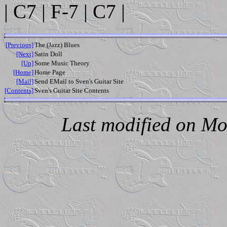
| C7 | F-7 | C7 |
[Previous]
The (Jazz) Blues
[Next]
Satin Doll
[Up]
Some Music Theory
[Home]
Home Page
[Mail]
Send EMail to Sven's Guitar Site
[Contents]
Sven's Guitar Site Contents
Last modified on Mo